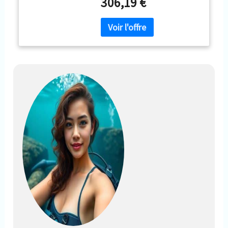
306,19 €
avec la cam. d’action 4K, à tout
moment/endroit. Suppression
efficace du bruit d’img en faible
lumin. Performance de couleur
D-Log M 10 bits - Facilite le post-
traitement et évite la perte de
clarté et de détails.
L’étalonnage des couleurs et le
post-traitement s’en trouvent
facilités lors du montage des
séquences filmées avec une
caméra d’action 4K. Résistance
au froid et batterie prolongée :
l’utilisation prolongée de la
caméra en milieux extrêmes est
un jeu d’enfant. Résistance au
froid max. de -20° C.
Fonctionnement facile de la
caméra d’action. Enregistrez
jusqu’à 150 min dans le froid. 2
heures et demie dans de