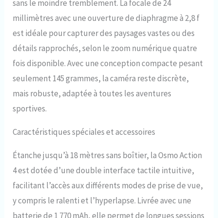
partager. HorizonSteady 360º -
sans le moindre tremblement. La focale de 24
Une puissante fonction de
millimètres avec une ouverture de diaphragme à 2,8 f
stabilisation assurant la stabilité
de l’image même en cas de
est idéale pour capturer des paysages vastes ou des
rotation à 360 degrés. Caméra
détails rapprochés, selon le zoom numérique quatre
d’action à 3 modes de
fois disponible. Avec une conception compacte pesant
stabilisation pour des
séquences fluides, même lors
seulement 145 grammes, la caméra reste discrète,
des excursions les plus
mais robuste, adaptée à toutes les aventures
difficiles. Livré avec le bundle
Action 4 Standard et inclut un kit
sportives.
de plongée supplémentaire.
Avec la poignée flottante DJI, le
Caractéristiques spéciales et accessoires
boîtier étanche Osmo Action 60
m, etc., protégez votre caméra
Étanche jusqu’à 18 mètres sans boîtier, la Osmo Action
de sport pour une expérience
sous-marine plus rassurante.
4 est dotée d’une double interface tactile intuitive,
facilitant l’accès aux différents modes de prise de vue,
y compris le ralenti et l’hyperlapse. Livrée avec une
batterie de 1 770 mAh, elle permet de longues sessions