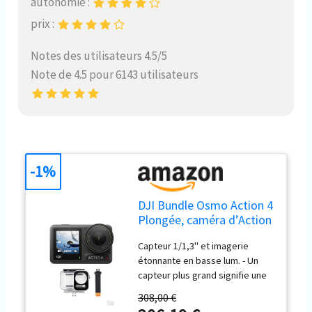
autonomie :
prix :
Notes des utilisateurs 4.5/5
Note de 4.5 pour 6143 utilisateurs
-1%
DJI Bundle Osmo Action 4
Plongée, caméra d’Action
étanche
Capteur 1/1,3'' et imagerie
étonnante en basse lum. - Un
capteur plus grand signifie une
meilleure qual. d’image, pour un
308,00 €
rendu optimal de séquences