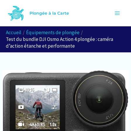
Aller
R
au
Plongée à la Carte
e
contenu
c
Accueil
Équipements de plongée
h
Test du bundle DJI Osmo Action 4 plongée : caméra
e
d’action étanche et performante
r
c
h
e
r