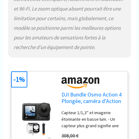
d’action à 3 modes de
et Wi-Fi. Le zoom optique absent pourrait être une
stabilisation pour des
limitation pour certains, mais globalement, ce
séquences fluides, même lors
des excursions les plus
modèle se positionne parmi les meilleures options
difficiles. Livré avec le bundle
pour les amateurs de sensations fortes à la
Action 4 Standard et inclut un kit
de plongée supplémentaire.
recherche d’un équipement de pointe.
Avec la poignée flottante DJI, le
boîtier étanche Osmo Action 60
m, etc., protégez votre caméra
de sport pour une expérience
sous-marine plus rassurante.
-1%
DJI Bundle Osmo Action 4
Plongée, caméra d’Action
étanche
Capteur 1/1,3'' et imagerie
étonnante en basse lum. - Un
capteur plus grand signifie une
meilleure qual. d’image, pour un
308,00 €
rendu optimal de séquences