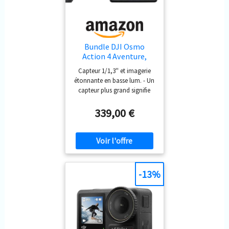
nombreuses conditions. 4K/120
ips et FOV ultra large de 155º -
Garantissent des séquences HD
dans un FOV important pour des
Bundle DJI Osmo
clichés de type caméra de
Action 4 Aventure,
sport 4K captivant et en FPV.
caméra d’Action
Capteur 1/1,3'' et imagerie
Réalisez des prises de vue au
4K/120 IPS
étonnante en basse lum. - Un
ralenti claires et cohérentes
capteur plus grand signifie
lors d’activités sportives.
une meilleure qual. d’image,
Démontage rapide mag. & vidéo
pour un rendu optimal de
339,00 €
verticale native - Pour un chgt.
séquences avec la cam.
facile de la pos. de la cam. de
d’action 4K, à tout
vlogging et de la persp. d’enr.
moment/endroit.
Créez du cont. prêt pour les
Suppression efficace du bruit
médias sociaux rapidement,
d’img en faible lumin.
pour de superbes séq. de cam.
Performance de couleur D-
-13%
Log M 10 bits - Facilite le
d’action sportive prêtes à
post-traitement et évite la
partager. HorizonSteady 360º -
perte de clarté et de détails.
Une puissante fonction de
L’étalonnage des couleurs et
stabilisation assurant la stabilité
le post-traitement s’en
de l’image même en cas de
trouvent facilités lors du