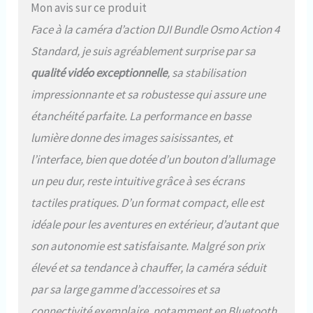
nombreuses conditions. 4K/120
Mon avis sur ce produit
ips et FOV ultra large de 155º -
Face à la caméra d’action DJI Bundle Osmo Action 4
Garantissent des séquences HD
dans un FOV important pour des
Standard, je suis agréablement surprise par sa
clichés de type caméra de
qualité vidéo exceptionnelle
, sa stabilisation
sport 4K captivant et en FPV.
Réalisez des prises de vue au
impressionnante et sa robustesse qui assure une
ralenti claires et cohérentes
étanchéité parfaite. La performance en basse
lors d’activités sportives.
Démontage rapide mag. & vidéo
lumière donne des images saisissantes, et
verticale native - Pour un chgt.
l’interface, bien que dotée d’un bouton d’allumage
facile de la pos. de la cam. de
vlogging et de la persp. d’enr.
un peu dur, reste intuitive grâce à ses écrans
Créez du cont. prêt pour les
tactiles pratiques. D’un format compact, elle est
médias sociaux rapidement,
pour de superbes séq. de cam.
idéale pour les aventures en extérieur, d’autant que
d’action sportive prêtes à
son autonomie est satisfaisante. Malgré son prix
partager. HorizonSteady 360º -
élevé et sa tendance à chauffer, la caméra séduit
Une puissante fonction de
stabilisation assurant la stabilité
par sa large gamme d’accessoires et sa
de l’image même en cas de
connectivité exemplaire, notamment en Bluetooth
rotation à 360 degrés. Caméra