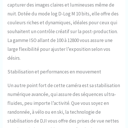
Fonctionnement facile de la
capturer des images claires et lumineuses même de
caméra d’action. Enregistrez
nuit. Dotée du mode log D-Log M 10 bits, elle offre des
jusqu’à 150 min dans le froid. 2
heures et demie dans de
couleurs riches et dynamiques, idéales pour ceux qui
nombreuses conditions. 4K/120
souhaitent un contrôle créatif sur la post-production.
ips et FOV ultra large de 155º -
Garantissent des séquences HD
La gamme ISO allant de 100 à 12800 vous assure une
dans un FOV important pour des
large flexibilité pour ajuster l’exposition selon vos
clichés de type caméra de
sport 4K captivant et en FPV.
désirs.
Réalisez des prises de vue au
ralenti claires et cohérentes
Stabilisation et performances en mouvement
lors d’activités sportives.
Démontage rapide mag. & vidéo
Un autre point fort de cette caméra est sa stabilisation
verticale native - Pour un chgt.
facile de la pos. de la cam. de
numérique avancée, qui assure des séquences ultra-
vlogging et de la persp. d’enr.
fluides, peu importe l’activité. Que vous soyez en
Créez du cont. prêt pour les
médias sociaux rapidement,
randonnée, à vélo ou en ski, la technologie de
pour de superbes séq. de cam.
stabilisation de DJI vous offre des prises de vue nettes
d’action sportive prêtes à