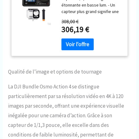
étonnante en basse lum. - Un
capteur plus grand signifie une
meilleure qual. d’image, pour un
308,00 €
rendu optimal de séquences
306,19 €
avec la cam. d’action 4K, à tout
moment/endroit. Suppression
efficace du bruit d’img en faible
lumin. Performance de couleur
D-Log M 10 bits - Facilite le post-
traitement et évite la perte de
clarté et de détails.
Qualité de l’image et options de tournage
L’étalonnage des couleurs et le
post-traitement s’en trouvent
La DJI Bundle Osmo Action 4 se distingue
facilités lors du montage des
particulièrement par sa résolution vidéo en 4K à 120
séquences filmées avec une
caméra d’action 4K. Résistance
images par seconde, offrant une expérience visuelle
au froid et batterie prolongée :
inégalée pour une caméra d’action. Grâce à son
l’utilisation prolongée de la
caméra en milieux extrêmes est
capteur de 1/1,3 pouce, elle excelle dans des
un jeu d’enfant. Résistance au
conditions de faible luminosité, permettant de
froid max. de -20° C.