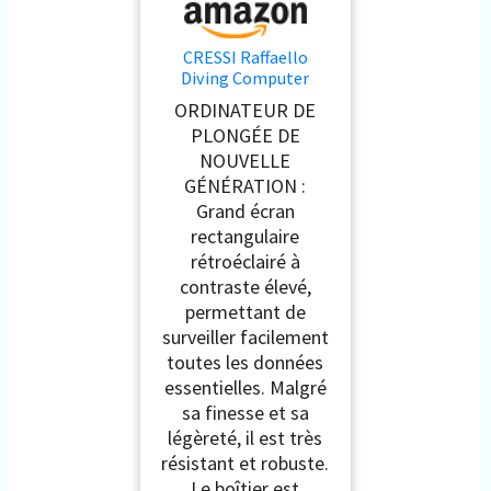
CRESSI Raffaello
Diving Computer
Black/Yellow -
ORDINATEUR DE
Ordinateur de Plongée
PLONGÉE DE
Unisex avec Grand
NOUVELLE
Écran Rectangulaire à
Contraste Élevé pour
GÉNÉRATION :
Une Lisibilité
Grand écran
Optimale des
rectangulaire
Données, Noir/Jaune,
rétroéclairé à
Taille Unique
contraste élevé,
permettant de
surveiller facilement
toutes les données
essentielles. Malgré
sa finesse et sa
légèreté, il est très
résistant et robuste.
Le boîtier est