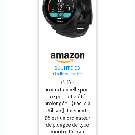
SUUNTO D5
Ordinateur de
plongée, écran couleur
L'offre
étanche 100m
promotionnelle pour
ce produit a été
prolongée 【Facile à
Utiliser】Le Suunto
D5 est un ordinateur
de plongée de type
montre L'écran