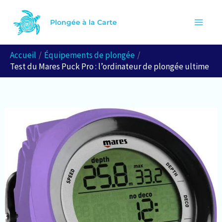
Aller
R
au
Plongée à la Carte
e
contenu
c
Accueil
Équipements de plongée
h
Test du Mares Puck Pro : l’ordinateur de plongée ultime
e
r
c
h
e
r