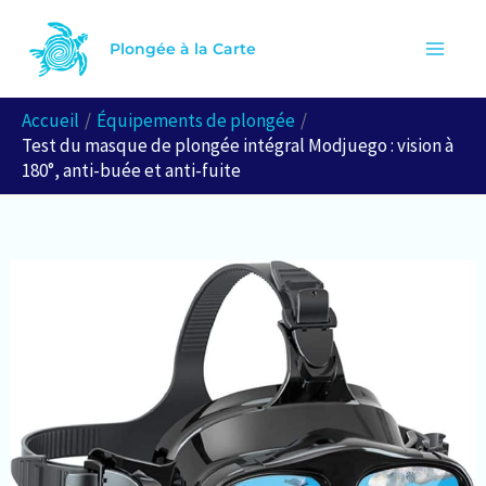
Aller
R
au
Plongée à la Carte
e
contenu
c
Accueil
Équipements de plongée
h
Test du masque de plongée intégral Modjuego : vision à
e
180°, anti-buée et anti-fuite
r
c
h
e
r