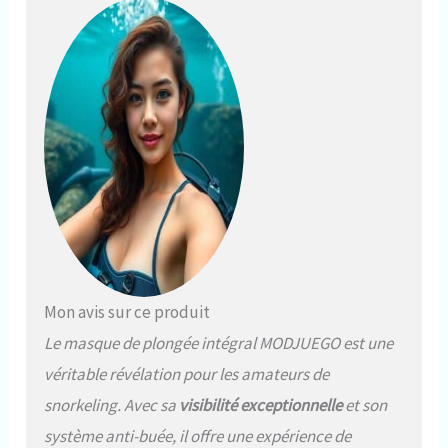
d'épaves et de grottes
Ajustement parfait et retrait
facile : harnais de tête réglable
à 5 points, nous pouvons
librement ajuster la sangle en
fonction des contours de notre
visage. En même temps, la
cloche à dégagement rapide
peut nous aider à enlever le
masque de plongée rapidement
Sûr et inodore : fabriqué en
silicone de qualité alimentaire,
sans odeur, sans oxydation ni
décoloration, et surtout, il ne
provoque pas d'allergies
Mon avis sur ce produit
cutanées Design intégral à 180°
Le masque de plongée intégral MODJUEGO est une
: le masque de plongée
panoramique vous offre une vue
véritable révélation pour les amateurs de
supérieure pour de belles
snorkeling. Avec sa
visibilité exceptionnelle
et son
aventures sous-marines
système anti-buée, il offre une expérience de