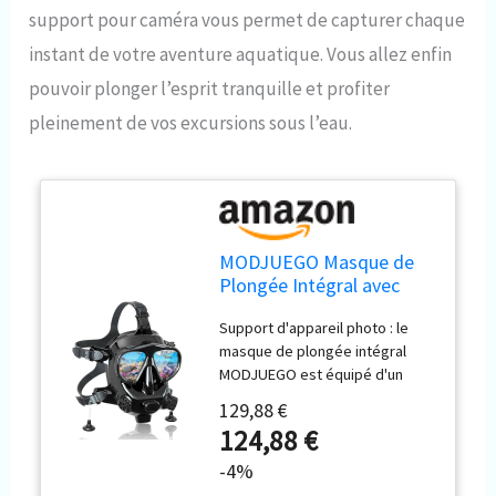
support pour caméra vous permet de capturer chaque
instant de votre aventure aquatique. Vous allez enfin
pouvoir plonger l’esprit tranquille et profiter
pleinement de vos excursions sous l’eau.
MODJUEGO Masque de
Plongée Intégral avec
Support pour Caméra,
Support d'appareil photo : le
Masque de Plongée
masque de plongée intégral
Réglable à 180° pour
MODJUEGO est équipé d'un
Adultes, Anti-buée, Anti-
support pour appareil photo.
Fuite, Ensemble de
129,88 €
Vous pouvez facilement fixer
Dessus Sec
124,88 €
votre appareil photo pour
capturer le moment incroyable
-4%
Largement compatible : le