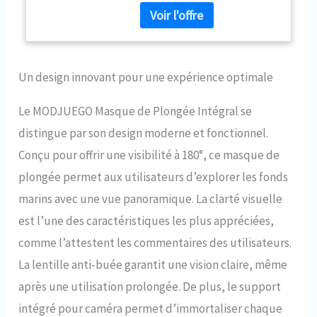
masque de plongée complet
peut être utilisé avec les tankis
SMACO S400/S400 Plus/S400
Pro/S700, il est parfait pour la
plongée ou l'exploration
Un design innovant pour une expérience optimale
d'épaves et de grottes
Ajustement parfait et retrait
Le MODJUEGO Masque de Plongée Intégral se
facile : harnais de tête réglable
à 5 points, nous pouvons
distingue par son design moderne et fonctionnel.
librement ajuster la sangle en
Conçu pour offrir une visibilité à 180°, ce masque de
fonction des contours de notre
visage. En même temps, la
plongée permet aux utilisateurs d’explorer les fonds
cloche à dégagement rapide
marins avec une vue panoramique. La clarté visuelle
peut nous aider à enlever le
masque de plongée rapidement
est l’une des caractéristiques les plus appréciées,
Sûr et inodore : fabriqué en
comme l’attestent les commentaires des utilisateurs.
silicone de qualité alimentaire,
La lentille anti-buée garantit une vision claire, même
sans odeur, sans oxydation ni
décoloration, et surtout, il ne
après une utilisation prolongée. De plus, le support
provoque pas d'allergies
intégré pour caméra permet d’immortaliser chaque
cutanées Design intégral à 180°