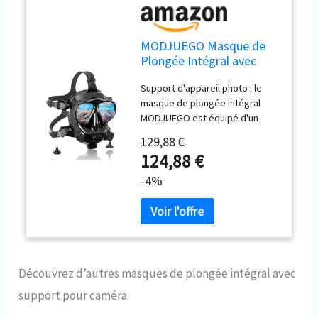
MODJUEGO Masque de
Plongée Intégral avec
Support pour Caméra,
Support d'appareil photo : le
Masque de Plongée
masque de plongée intégral
Réglable à 180° pour
MODJUEGO est équipé d'un
Adultes, Anti-buée, Anti-
support pour appareil photo.
Fuite, Ensemble de
129,88 €
Vous pouvez facilement fixer
Dessus Sec
124,88 €
votre appareil photo pour
capturer le moment incroyable
-4%
Largement compatible : le
masque de plongée complet
peut être utilisé avec les tankis
SMACO S400/S400 Plus/S400
Pro/S700, il est parfait pour la
plongée ou l'exploration
Découvrez d’autres masques de plongée intégral avec
d'épaves et de grottes
support pour caméra
Ajustement parfait et retrait
facile : harnais de tête réglable