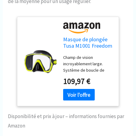
de la moyenne pour un usage régulier.
Masque de plongée
Tusa M1001 Freedom
HD, noir/jaune
Champ de vision
incroyablement large.
Système de boucle de
rotation à 180 degrés.
109,97 €
Grand cadre avec volume
interne minimal.
Amortisseur de réglage de
sangle cinq positions pour
micro-réglages. Jupe de
protection à angles
Disponibilité et prix à jour – informations fournies par
arrondis.
Amazon