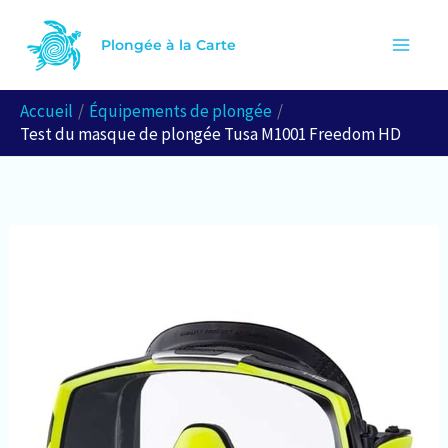
Aller
R
au
Plongée à la Carte
e
contenu
c
Accueil
Équipements de plongée
h
Test du masque de plongée Tusa M1001 Freedom HD
e
r
c
h
e
r