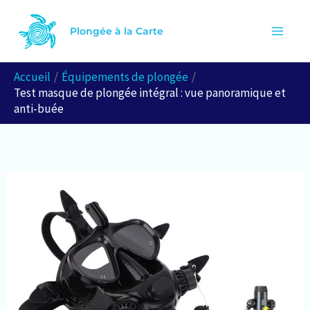
Aller
R
au
Plongée à la Carte
e
contenu
c
Accueil
Équipements de plongée
h
Test masque de plongée intégral : vue panoramique et
e
anti-buée
r
c
h
e
r