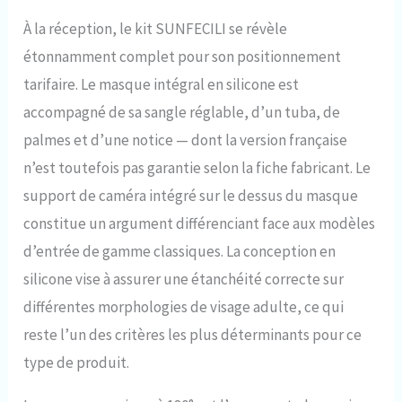
avec notre support de
À la réception, le kit SUNFECILI se révèle
caméra amovible. Ce
masque de plongée
étonnamment complet pour son positionnement
intégral facilite la fixation
tarifaire. Le masque intégral en silicone est
de votre appareil photo et
la réalisation de vos
accompagné de sa sangle réglable, d’un tuba, de
expériences sous-marines.
palmes et d’une notice — dont la version française
Vue panoramique
ininterrompue à 180° :
n’est toutefois pas garantie selon la fiche fabricant. Le
Plongez dans une
support de caméra intégré sur le dessus du masque
expérience de plongée en
apnée parfaite avec la vue
constitue un argument différenciant face aux modèles
panoramique à 180° des
d’entrée de gamme classiques. La conception en
lunettes intégrales. Cela
silicone vise à assurer une étanchéité correcte sur
ouvre une vision plus claire
et plus large du monde
différentes morphologies de visage adulte, ce qui
sous-marin. Conception
reste l’un des critères les plus déterminants pour ce
anti-buée et anti-fuite : les
échappements à double
type de produit.
canal et les valves
secondaires empêchent