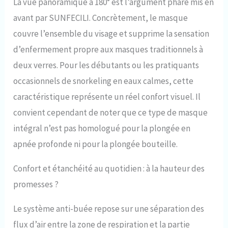
La vue panoramique à 180° est l’argument phare mis en
efficacement la buée,
garantissant une vision
avant par SUNFECILI. Concrètement, le masque
claire à tout moment. En
couvre l’ensemble du visage et supprime la sensation
cas de fuite sous l'eau, la
vanne de vidange peut
d’enfermement propre aux masques traditionnels à
être facilement tirée pour
deux verres. Pour les débutants ou les pratiquants
libérer l'air comprimé.
Valve secondaire intégrée :
occasionnels de snorkeling en eaux calmes, cette
Une fois connectée, la
caractéristique représente un réel confort visuel. Il
valve secondaire permet à
l'air comprimé de circuler
convient cependant de noter que ce type de masque
dans les lunettes pour
intégral n’est pas homologué pour la plongée en
respirer par le nez. La
apnée profonde ni pour la plongée bouteille.
structure intégrée du
masque et de la valve
garantit qu'aucun des deux
Confort et étanchéité au quotidien : à la hauteur des
ne tombera pendant votre
promesses ?
plongée.
Le système anti-buée repose sur une séparation des
flux d’air entre la zone de respiration et la partie