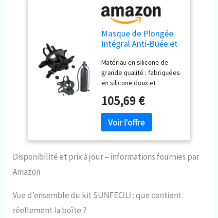
Masque de Plongée
Intégral Anti-Buée et
Anti-Fuite en Silicone
Matériau en silicone de
avec Vue
grande qualité : fabriquées
Panoramique 180° et
en silicone doux et
Support de Caméra
imperméable, ces lunettes
105,69 €
de plongée intégrales
assurent le confort tout au
long de votre activité sous-
marine. Conçu pour être
compatible avec les
appareils respiratoires
Disponibilité et prix à jour – informations fournies par
sous-marins pour les
Amazon
séances prolongées de
plongée en apnée. Support
Vue d’ensemble du kit SUNFECILI : que contient
de caméra amovible :
préservez des moments
réellement la boîte ?
de plongée inoubliables