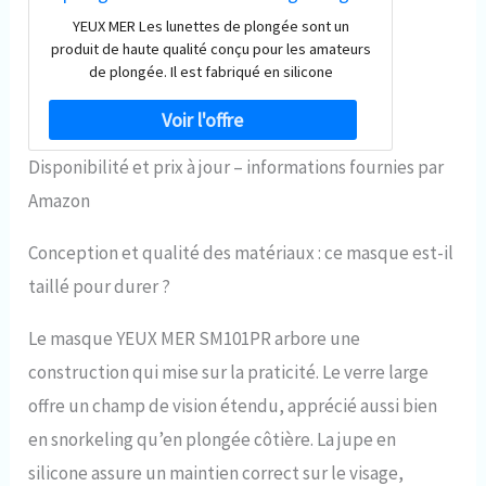
vue anti-buée Convient pour adultes
YEUX MER Les lunettes de plongée sont un
Masque de plongée avec tuba
produit de haute qualité conçu pour les amateurs
de plongée. Il est fabriqué en silicone
entièrement liquide, léger et adapté à la courbe
du visage, offrant un plus grand confort et une
étanchéité stable et étanche. Cela empêche non
seulement l'eau de pénétrer à l'intérieur du
Disponibilité et prix à jour – informations fournies par
masque, mais réduit également la fatigue et la
Amazon
pression sur la surface de contact et vous
permet de vous concentrer davantage sur la
Conception et qualité des matériaux : ce masque est-il
beauté du fond marin. Après une conception
améliorée, le masque anti-buée YEUX MER est
taillé pour durer ?
équipé d'une nouvelle technologie anti-buée et a
un angle de contact plus petit des molécules
Le masque YEUX MER SM101PR arbore une
d'eau, ce qui résout efficacement le problème de
brouillard causé par la différence de température
construction qui mise sur la praticité. Le verre large
entre l'intérieur et l'extérieur et d'autres raisons.
offre un champ de vision étendu, apprécié aussi bien
Le masque de nez du masque de plongée YEUX
MER peut pincer le nez, de sorte que vous
en snorkeling qu’en plongée côtière. La jupe en
pouvez régler la pression des oreilles pendant la
silicone assure un maintien correct sur le visage,
plongée. Le masque dispose d'une boucle