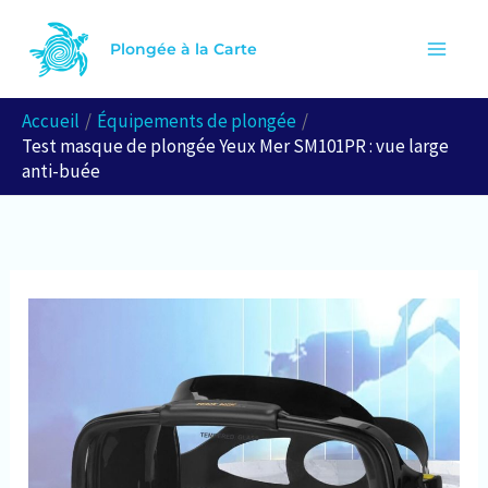
Aller
R
au
Plongée à la Carte
e
contenu
c
Accueil
Équipements de plongée
h
Test masque de plongée Yeux Mer SM101PR : vue large
e
anti-buée
r
c
h
e
r