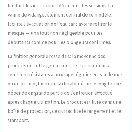
latérale améliorée qui vous permet d'ajuster la
limitant les infiltrations d’eau lors des sessions. La
taille du masque plus facilement et facilement, et
vanne de vidange, élément central de ce modèle,
le masque est conçu avec un grand bandeau qui
facilite l’évacuation de l’eau sans avoir à retirer le
réduit encore plus la pression sur votre tête. Les
matériaux de qualité utilisés dans ce produit. Le
masque — un atout non négligeable pour les
masque de plongée est fabriqué en verre
débutants comme pour les plongeurs confirmés.
trempé ANSI Z86.11-198 avec résistance aux
chocs, à l'usure, aux rayures et à une
transmission élevée de plus de 91 %, ce qui est
La finition générale reste dans la moyenne des
excellent pour garantir la clarté visuelle et la
produits de cette gamme de prix. Les matériaux
reproduction des couleurs tout en assurant votre
sécurité. En outre, la grande fenêtre intégrée
semblent résistants à un usage régulier en eau de mer
vous offre un plus grand espace de vue. Ce
ou en piscine, bien que la durabilité sur le long terme
masque de plongée est très apprécié pour son
savoir-faire, son confort et ses excellentes
dépende en grande partie de l’entretien effectué
performances. Que vous souhaitiez plonger plus
après chaque utilisation. Le produit est livré dans une
profondément dans le monde sous-marin ou
profiter d'une expérience de plongée relaxante, il
boîte de protection, ce qui facilite le rangement et le
sera votre compagnon idéal
transport.