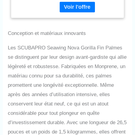
puissance et de contrôle pour
les plongeurs qui aiment une
nageoire rigide avec plus de
rétroaction. La palme excelle
dans les manœuvres à grande
Conception et matériaux innovants
vitesse et à basse vitesse, y
compris les coups de
grenouille et les coups de pied
Les SCUBAPRO Seawing Nova Gorilla Fin Palmes
inversés, avec une meilleure
se distinguent par leur design avant-gardiste qui allie
maniabilité pour de petits
ajustements directionnels.
légèreté et robustesse. Fabriquées en Monprene, un
Avec la technologie Pivot
matériau connu pour sa durabilité, ces palmes
Control de SCUBAPRO, vous
maintiendrez l'angle d'attaque
promettent une longévité exceptionnelle. Même
le plus efficace de 45 degrés,
après des années d’utilisation intensive, elles
peu importe la facilité ou la
force avec laquelle vous
conservent leur état neuf, ce qui est un atout
frappez. Une plaque de pied
considérable pour tout plongeur en quête
bien conçue avec des
coussinets antidérapants co-
d’investissement durable. Avec une longueur de 26,5
moulés maintient votre pied
pouces et un poids de 1,5 kilogrammes, elles offrent
en sécurité même sur les