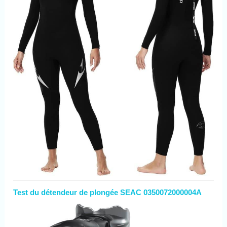
Test du détendeur de plongée SEAC 0350072000004A