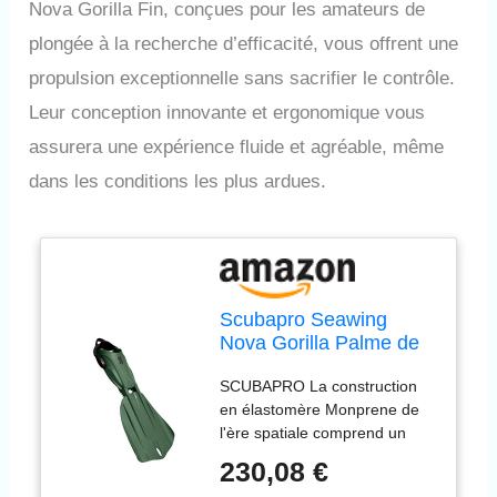
Nova Gorilla Fin, conçues pour les amateurs de
plongée à la recherche d’efficacité, vous offrent une
propulsion exceptionnelle sans sacrifier le contrôle.
Leur conception innovante et ergonomique vous
assurera une expérience fluide et agréable, même
dans les conditions les plus ardues.
Scubapro Seawing
Nova Gorilla Palme de
plongée Vert Kaki Taille
SCUBAPRO La construction
XL
en élastomère Monprene de
l'ère spatiale comprend un
additif spécial pour améliorer
230,08 €
la rigidité, résultant en plus de