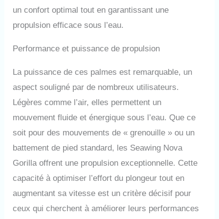
ponts de bateau glissants ou
un confort optimal tout en garantissant une
les échelles de plongée.
propulsion efficace sous l’eau.
Soucieux d'innover
constamment et d'améliorer
Performance et puissance de propulsion
l'expérience de plongée,
SCUBAPRO fabrique des
équipements de haute qualité
La puissance de ces palmes est remarquable, un
pour le travail, le sport et le
aspect souligné par de nombreux utilisateurs.
style de vie des personnes
dont la passion se trouve sous
Légères comme l’air, elles permettent un
la surface.
mouvement fluide et énergique sous l’eau. Que ce
soit pour des mouvements de « grenouille » ou un
battement de pied standard, les Seawing Nova
Gorilla offrent une propulsion exceptionnelle. Cette
capacité à optimiser l’effort du plongeur tout en
augmentant sa vitesse est un critère décisif pour
ceux qui cherchent à améliorer leurs performances