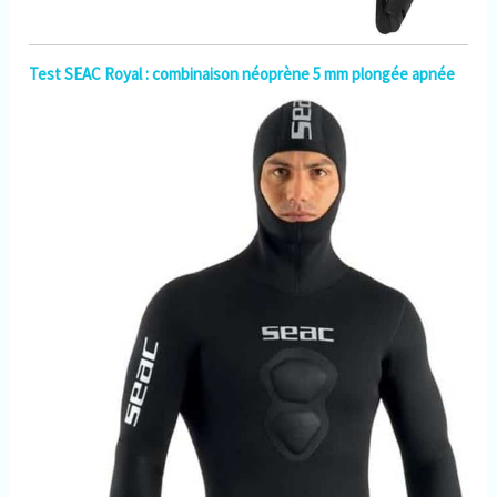
Test SEAC Royal : combinaison néoprène 5 mm plongée apnée