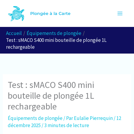
Aller
R
au
Plongée à la Carte
e
contenu
c
Accueil
Équipements de plongée
h
Test : sMACO S400 mini bouteille de plongée 1L
e
rechargeable
r
c
h
Test : sMACO S400 mini
e
bouteille de plongée 1L
r
rechargeable
Équipements de plongée
/ Par
Eulalie Pierrequin
/
12
décembre 2025
/
3 minutes de lecture