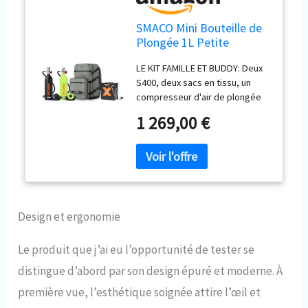
SMACO Mini Bouteille de
Plongée 1L Petite
Bouteille de Plongee (2
LE KIT FAMILLE ET BUDDY: Deux
Pièces) Rechargeable
S400, deux sacs en tissu, un
Mini Bouteille d'oxygène
compresseur d'air de plongée
sous Marine pour Respirer
et un sac à dos polyvalent. Le
sous l'eau Nettoyage du
1 269,00 €
kit de réservoir de plongée
Bateau S400
permet de trouver facilement la
vie marine sous l'eau avec vos
amis et votre famille pour des
vacances merveilleuses
ALIMENTATION EN AIR FIABLE: La
1L bouteille de plongée offre
Design et ergonomie
environ 75 respirations à 200
bar (Testé à une profondeur de
Le produit que j’ai eu l’opportunité de tester se
5 mètres). Elle intègre un
distingue d’abord par son design épuré et moderne. À
système de filtration double
couche qui bloque efficacement
première vue, l’esthétique soignée attire l’œil et
la poussière et les impuretés,