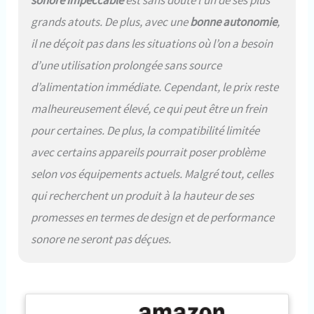
sonore impeccable
est sans doute l’un de ses plus
et plonger n'importe où. Il a une
grands atouts. De plus, avec une
bonne autonomie
,
limite de profondeur de
sécurité d'environ 5 mètres. Il
il ne déçoit pas dans les situations où l’on a besoin
peut être utilisé comme source
d’une utilisation prolongée sans source
d'air de secours pour la plongée
profonde à moins de 30 mètres.
d’alimentation immédiate. Cependant, le prix reste
La mini bouteille de plongée
malheureusement élevé, ce qui peut être un frein
convient à l'exploration sous-
marine, au nettoyage des
pour certaines. De plus, la compatibilité limitée
bateaux, au sauvetage
avec certains appareils pourrait poser problème
d'urgence, à la source d'air de
secours, etc QUATRE FAÇONS
selon vos équipements actuels. Malgré tout, celles
DE GONFLAGE: Magasin de
qui recherchent un produit à la hauteur de ses
plongée local. Adaptateur de
promesses en termes de design et de performance
remplissage SMACO 8 mm,
connectez-le à une bouteille de
sonore ne seront pas déçues.
plongée standard pour remplir
votre SMACO S400 en 8
secondes environ.
Compresseur d'air SMACO, il
vous permet de remplir votre