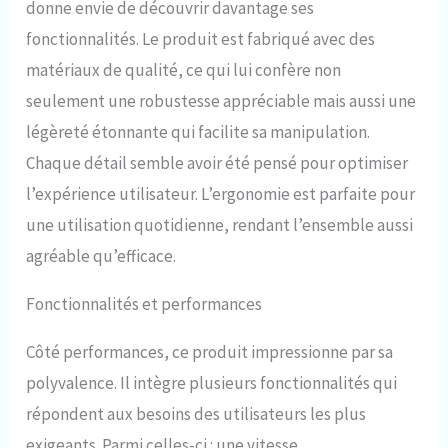
donne envie de découvrir davantage ses
garantissant un air pur et fiable
à chaque inspiration L'UTILISER
fonctionnalités. Le produit est fabriqué avec des
PLUS SÛREMENT: L'équipement
matériaux de qualité, ce qui lui confère non
de plongée SMACO S400
adopte un dispositif de sortie
seulement une robustesse appréciable mais aussi une
d'air à pression constante pour
légèreté étonnante qui facilite sa manipulation.
une respiration plus douce. En
même temps, la valve
Chaque détail semble avoir été pensé pour optimiser
antidéflagrante externe offre
l’expérience utilisateur. L’ergonomie est parfaite pour
une protection contre la
surpression. Plus sûr à utiliser
une utilisation quotidienne, rendant l’ensemble aussi
EMBARQUER DANS L'AVION:
agréable qu’efficace.
Après avoir démonté la
bouteille de plongée, vous
Fonctionnalités et performances
pouvez l'emporter dans l'avion
et plonger n'importe où. Il a une
limite de profondeur de
Côté performances, ce produit impressionne par sa
sécurité d'environ 5 mètres. Il
polyvalence. Il intègre plusieurs fonctionnalités qui
peut être utilisé comme source
d'air de secours pour la plongée
répondent aux besoins des utilisateurs les plus
profonde à moins de 30 mètres.
exigeants. Parmi celles-ci : une vitesse