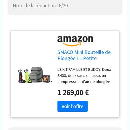
Note de la rédaction 16/20
SMACO Mini Bouteille de
Plongée 1L Petite
Bouteille de Plongee (2
LE KIT FAMILLE ET BUDDY: Deux
Pièces) Rechargeable
S400, deux sacs en tissu, un
Mini Bouteille d'oxygène
compresseur d'air de plongée
sous Marine pour Respirer
et un sac à dos polyvalent. Le
sous l'eau Nettoyage du
1 269,00 €
kit de réservoir de plongée
Bateau S400
permet de trouver facilement la
vie marine sous l'eau avec vos
amis et votre famille pour des
vacances merveilleuses
ALIMENTATION EN AIR FIABLE: La