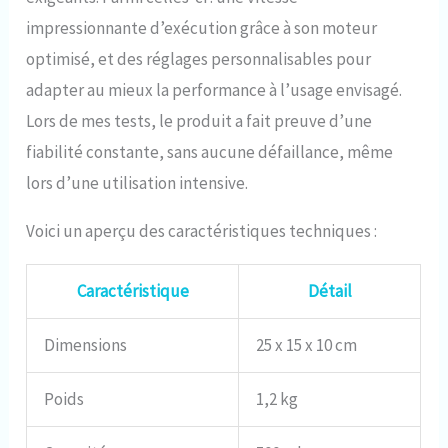
La mini bouteille de plongée
convient à l'exploration sous-
impressionnante d’exécution grâce à son moteur
marine, au nettoyage des
optimisé, et des réglages personnalisables pour
bateaux, au sauvetage
d'urgence, à la source d'air de
adapter au mieux la performance à l’usage envisagé.
secours, etc QUATRE FAÇONS
Lors de mes tests, le produit a fait preuve d’une
DE GONFLAGE: Magasin de
plongée local. Adaptateur de
fiabilité constante, sans aucune défaillance, même
remplissage SMACO 8 mm,
lors d’une utilisation intensive.
connectez-le à une bouteille de
plongée standard pour remplir
Voici un aperçu des caractéristiques techniques :
votre SMACO S400 en 8
secondes environ.
Compresseur d'air SMACO, il
Caractéristique
Détail
vous permet de remplir votre
bouteille de plongée de 1 L
sans effort, en 26 minutes
Dimensions
25 x 15 x 10 cm
environ. Pompe à main haute
pression SMACO, c'est la
Poids
1,2 kg
méthode de gonflage de
secours. Vous aurez besoin de
fournir de l'aide pour le