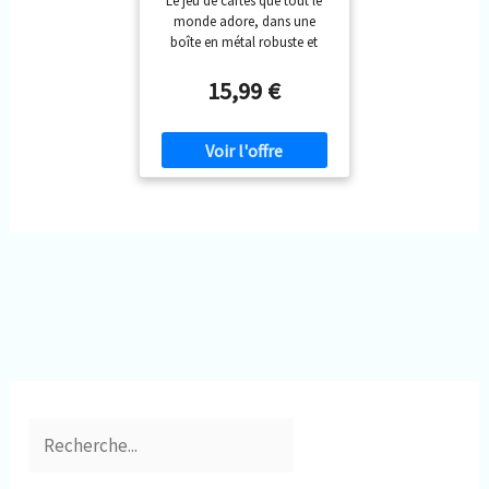
Le jeu de cartes que tout le
monde adore, dans une
boîte en métal robuste et
réutilisable ! Et le contenu de
la boîte est 100 % recyclable.
15,99 €
Véritable star de vos soirées
avec enfants, adolescents
et/ou adultes, le jeu de cartes
UNO peut réunir entre 2 et 10
joueurs au sein d’une même
partie ! Le but du jeu est
d’être le premier à se
débarrasser de toutes ses
cartes en les associant par
couleurs ou par chiffres sur la
pile de défausse. Et n’oubliez
pas de crier « UNO ! » dès
qu’il ne vous reste plus
qu’une carte en main. Ce jeu
UNO est proposé dans une
boîte métallique robuste
pour une grande simplicité
de rangement et ravira toute
la famille dès 7 ans. Contient