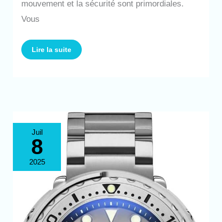
mouvement et la sécurité sont primordiales.
Vous
Lire la suite
Test
Juil
montre
8
de
plongée
ADDIESDIVE
NH35
2025
en
acier
inoxydable