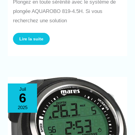
Plongez en toute sérénité avec le système de
plongée AQUAROBO 819-4.5H. Si vous
recherchez une solution
Lire la suite
Test
Juil
:
6
ordinateur
de
plongée
Mares
2025
Smart
Apnea
noir/gris