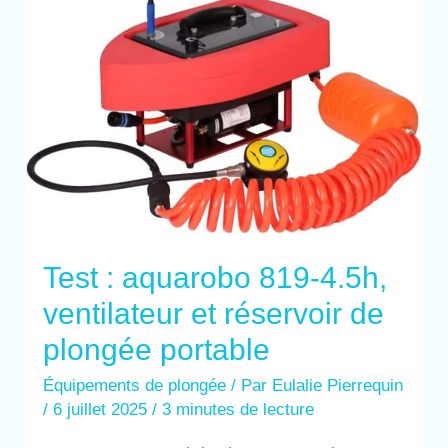
de
plongée
portable
Test : aquarobo 819-4.5h,
ventilateur et réservoir de
plongée portable
Équipements de plongée
/ Par
Eulalie Pierrequin
/
6 juillet 2025
/
3 minutes de lecture