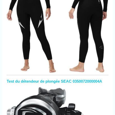
Test du détendeur de plongée SEAC 0350072000004A