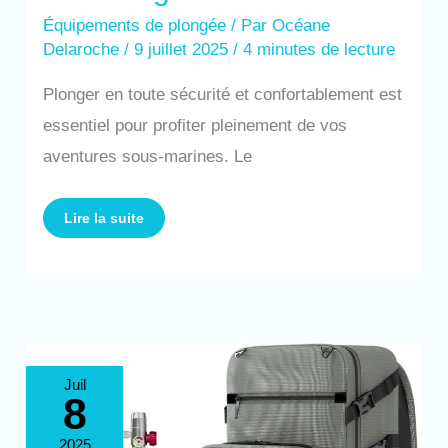
Équipements de plongée
/ Par
Océane
Delaroche
/
9 juillet 2025
/
4 minutes de lecture
Plonger en toute sécurité et confortablement est
essentiel pour profiter pleinement de vos
aventures sous-marines. Le
Lire la suite
Test
Juil
:
8
smaco
S400
mini
bouteille
2025