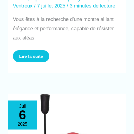
Ventroux
/
7 juillet 2025
/
3 minutes de lecture
Vous êtes à la recherche d’une montre alliant
élégance et performance, capable de résister
aux aléas
Lire la suite
Test
Juil
:
6
aquarobo
819-
4.5h,
ventilateur
2025
et
réservoir