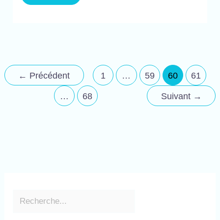
←
Précédent
1
…
59
60
61
…
68
Suivant
→