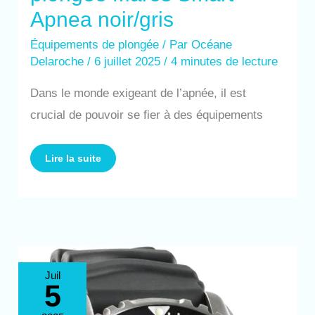
Apnea noir/gris
Équipements de plongée
/ Par
Océane
Delaroche
/
6 juillet 2025
/
4 minutes de lecture
Dans le monde exigeant de l’apnée, il est
crucial de pouvoir se fier à des équipements
Lire la suite
Test
Juil
de
5
la
montre
de