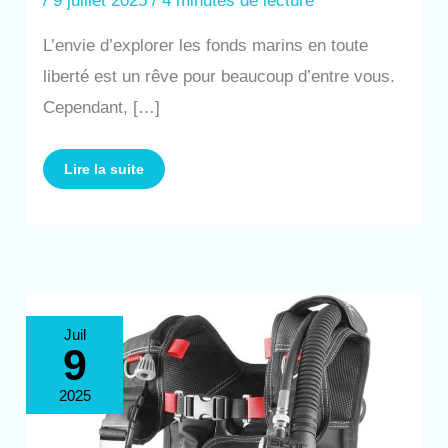
/
9 juillet 2025
/
4 minutes de lecture
L’envie d’explorer les fonds marins en toute
liberté est un rêve pour beaucoup d’entre vous.
Cependant, […]
Lire la suite
Test
Juil
du
9
gilet
de
plongée
SEAC
2025
Ego
taille
XL