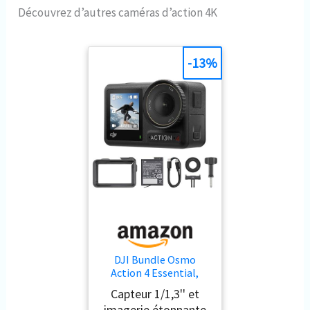
Découvrez d’autres caméras d’action 4K
-13%
DJI Bundle Osmo
Action 4 Essential,
caméra d’Action
Capteur 1/1,3'' et
4K/120 IPS
imagerie étonnante