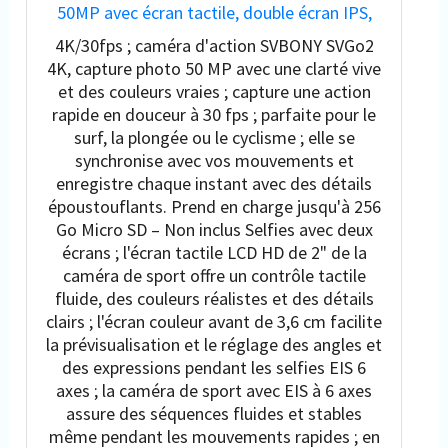
50MP avec écran tactile, double écran IPS,
caméras de sport, caméras étanches, zoom
4K/30fps ; caméra d'action SVBONY SVGo2
5x, avec perche à selfie flottante,
4K, capture photo 50 MP avec une clarté vive
microphone filaire, 2 batteries, pour Vlog
et des couleurs vraies ; capture une action
rapide en douceur à 30 fps ; parfaite pour le
surf, la plongée ou le cyclisme ; elle se
synchronise avec vos mouvements et
enregistre chaque instant avec des détails
époustouflants. Prend en charge jusqu'à 256
Go Micro SD – Non inclus Selfies avec deux
écrans ; l'écran tactile LCD HD de 2" de la
caméra de sport offre un contrôle tactile
fluide, des couleurs réalistes et des détails
clairs ; l'écran couleur avant de 3,6 cm facilite
la prévisualisation et le réglage des angles et
des expressions pendant les selfies EIS 6
axes ; la caméra de sport avec EIS à 6 axes
assure des séquences fluides et stables
même pendant les mouvements rapides ; en