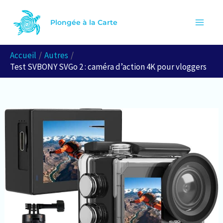
Aller
R
au
Plongée à la Carte
e
contenu
c
Accueil
Autres
h
Test SVBONY SVGo 2 : caméra d’action 4K pour vloggers
e
r
c
h
e
r