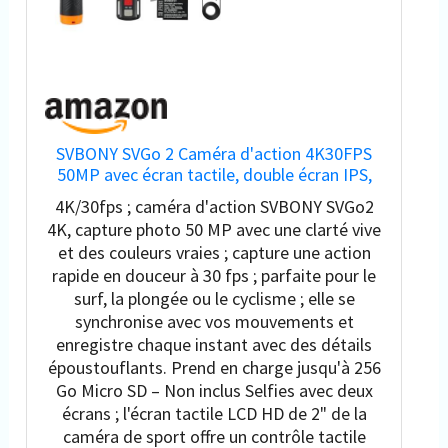
SVBONY SVGo 2 Caméra d'action 4K30FPS
50MP avec écran tactile, double écran IPS,
caméras de sport, caméras étanches, zoom
4K/30fps ; caméra d'action SVBONY SVGo2
5x, avec perche à selfie flottante,
4K, capture photo 50 MP avec une clarté vive
microphone filaire, 2 batteries, pour Vlog
et des couleurs vraies ; capture une action
rapide en douceur à 30 fps ; parfaite pour le
surf, la plongée ou le cyclisme ; elle se
synchronise avec vos mouvements et
enregistre chaque instant avec des détails
époustouflants. Prend en charge jusqu'à 256
Go Micro SD – Non inclus Selfies avec deux
écrans ; l'écran tactile LCD HD de 2" de la
caméra de sport offre un contrôle tactile