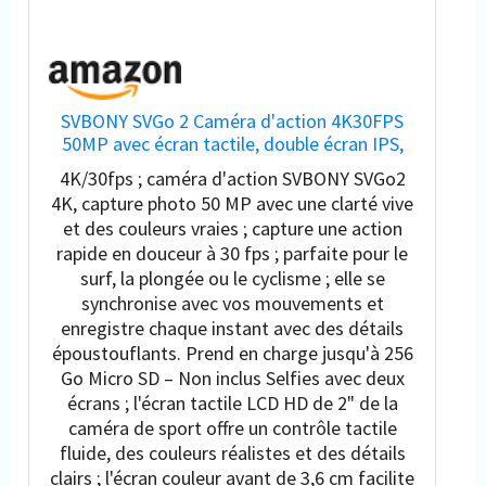
SVBONY SVGo 2 Caméra d'action 4K30FPS
50MP avec écran tactile, double écran IPS,
caméras de sport, caméras étanches, zoom
4K/30fps ; caméra d'action SVBONY SVGo2
5x, avec perche à selfie flottante,
4K, capture photo 50 MP avec une clarté vive
microphone filaire, 2 batteries, pour Vlog
et des couleurs vraies ; capture une action
rapide en douceur à 30 fps ; parfaite pour le
surf, la plongée ou le cyclisme ; elle se
synchronise avec vos mouvements et
enregistre chaque instant avec des détails
époustouflants. Prend en charge jusqu'à 256
Go Micro SD – Non inclus Selfies avec deux
écrans ; l'écran tactile LCD HD de 2" de la
caméra de sport offre un contrôle tactile
fluide, des couleurs réalistes et des détails
clairs ; l'écran couleur avant de 3,6 cm facilite